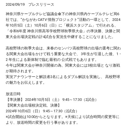
2024/09/19
プレスリリース
神奈川県ケーブルテレビ協議会傘下の神奈川県内ケーブルテレビ局6
社では、“かながわ CATV 情熱プロジェクト”活動の一環として、2024
年10月5日（土）10月6日（日）に「横浜スタジアム」で行われる、
「令和6年度 神奈川県高等学校野球秋季県大会」の準決勝、決勝と関
東大会出場決定戦の計4試合を実況生中継することになりました。
高校野球の秋季大会は、来春のセンバツ高校野球の出場の選考に関わ
る関東大会出場をかけて戦う重要な大会で、 3年生が引退した後、1・
2 年生による新体制で臨む最初の 公式戦でもあります。
今年は関東大会が神奈川開催の為、関東大会には3校出場と なり激戦
が期待されます。
実況アナウンサーと解説者2名によるダブル解説を実施し、 高校野球
の魅力をお伝えします。
放送日時
【準決勝】 2024年10月5日（土） 9:45～17:30（2試合）
【関東大会出場校決定戦、決勝】
2024年10月6日（日） 9:45～17:30（2試合）
※試合開始は10:00からとなります。※天候により試合時間の変更等に
より、放送時間の変更を行う事があります。