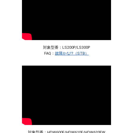
対象型番：LS200P/LS300P
FAQ：
故障かな!?（STB）
対象型番：HDW600F/HDW610F/HDW620FW