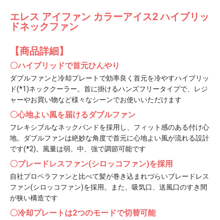
エレス アイファン カラーアイス2 ハイブリッ
ドネックファン
【商品詳細】
〇ハイブリッドで首元ひんやり
ダブルファンと冷却プレートで効率良く首元を冷やすハイブリッ
ド(*1)ネッククーラー。首に掛けるハンズフリータイプで、レジ
ャーやお買い物など様々なシーンでお使いいただけます
〇心地よい風を届けるダブルファン
フレキシブルなネックバンドを採用し、フィット感のある付け心
地。ダブルファンは絶妙な角度で首元に心地よい風が流れる設計
です(*2)。風量は弱、中、強で調節可能です
〇ブレードレスファン(シロッコファン)を採用
自社プロペラファンと比べて髪が巻き込まれづらいブレードレス
ファン(シロッコファン)を採用。また、吸気口、送風口のすき間
が狭い構造です
〇冷却プレートは2つのモードで切替可能