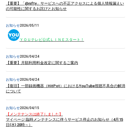
【重要】「@nifty」サービスへの不正アクセスによる個人情報漏えい
の可能性に関するお詫びとお知らせ
お知らせ
2026/05/11
ＹＯＵテレビ公式ＬＩＮＥスタート！
お知らせ
2026/04/24
【重要】月額利用料金改定に関するご案内
お知らせ
2026/04/24
【復旧】一部録画機器（HitPot）
におけるYouTube視聴不具合の解消
について
お知らせ
2026/04/15
【メンテナンスは終了しました】
マイページ 臨時メンテナンスに伴うサービス停止のお知らせ（4月15
日(水) 20時～）