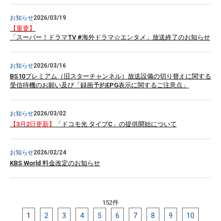
お知らせ
2026/03/19
【重要】
「スーパー！ドラマTV #海外ドラマ☆エンタメ」放送終了のお知らせ
お知らせ
2026/03/16
BS10プレミアム（旧スターチャンネル）放送設備の切り替えに関する
受信待機のお願い及び「録画予約EPG表示に関するご注意点」
お知らせ
2026/03/02
【3月2日更新】
「ドコモ光 タイプC」の提供開始について
お知らせ
2026/02/24
KBS World 料金改定のお知らせ
152件
1
2
3
4
5
6
7
8
9
10