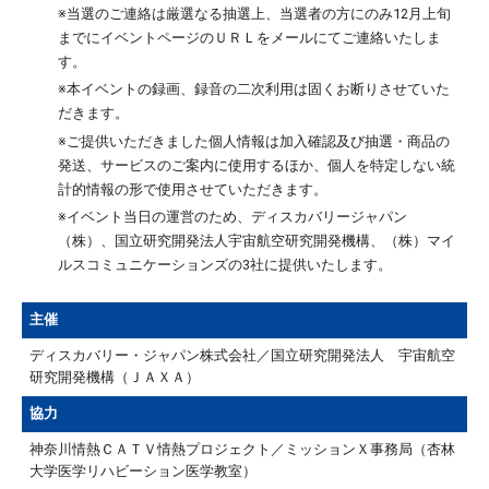
※当選のご連絡は厳選なる抽選上、当選者の方にのみ12月上旬
までにイベントページのＵＲＬをメールにてご連絡いたしま
す。
※本イベントの録画、録音の二次利用は固くお断りさせていた
だきます。
※ご提供いただきました個人情報は加入確認及び抽選・商品の
発送、サービスのご案内に使用するほか、個人を特定しない統
計的情報の形で使用させていただきます。
※イベント当日の運営のため、ディスカバリージャパン
（株）、国立研究開発法人宇宙航空研究開発機構、（株）マイ
ルスコミュニケーションズの3社に提供いたします。
主催
ディスカバリー・ジャパン株式会社／国立研究開発法人 宇宙航空
研究開発機構（ＪＡＸＡ）
協力
神奈川情熱ＣＡＴＶ情熱プロジェクト／ミッションＸ事務局（杏林
大学医学リハビーション医学教室）