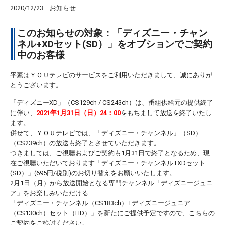
2020/12/23
お知らせ
このお知らせの対象：「ディズニー・チャン
ネル+XDセット(SD）」をオプションでご契約
中のお客様
平素はＹＯＵテレビのサービスをご利用いただきまして、誠にありが
とうございます。
「ディズニーXD」（CS129ch / CS243ch）は、番組供給元の提供終了
に伴い、
2021年1月31日（日）24：00
をもちまして放送を終了いたし
ます。
併せて、ＹＯＵテレビでは、「ディズニー・チャンネル」（SD）
（CS239ch）の放送も終了とさせていただきます。
つきましては、ご視聴およびご契約も1月31日で終了となるため、現
在ご視聴いただいております「ディズニー・チャンネル+XDセット
(SD）」(695円/税別)のお切り替えをお願いいたします。
2月1日（月）から放送開始となる専門チャンネル「ディズニージュニ
ア」をお楽しみいただける
「ディズニー・チャンネル（CS183ch）+ディズニージュニア
（CS130ch）セット（HD）」を新たにご提供予定ですので、こちらの
ご契約をご検討ください。