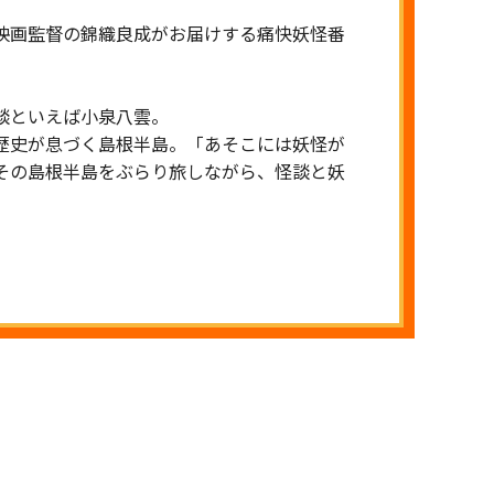
映画監督の錦織良成がお届けする痛快妖怪番
談といえば小泉八雲。
歴史が息づく島根半島。「あそこには妖怪が
その島根半島をぶらり旅しながら、怪談と妖
。