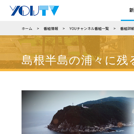
新
ホーム
>
番組情報
>
YOUチャンネル番組一覧
>
番組詳
島根半島の浦々に残る