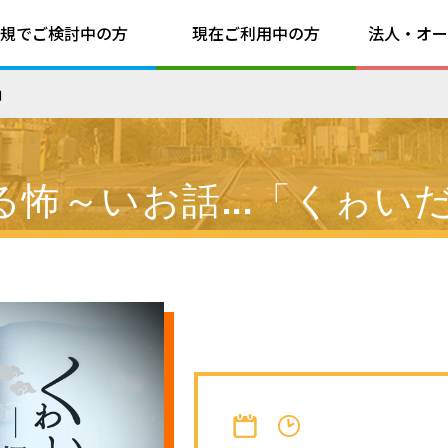
規でご検討中の方
現在ご利用中の方
法人・オー
細
怖～いお話...「くゎい