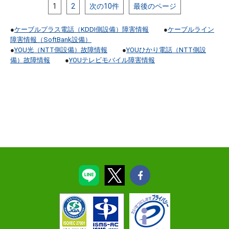
1
2
次の10件
最後のページ
●
ケーブルプラス電話（KDDI側設備）障害情報
●
ケーブルライン
障害情報（SoftBank設備）
●
YOU光（NTT側設備）故障情報
●
YOUひかり電話（NTT側設
備）故障情報
●
YOUテレビモバイル障害情報